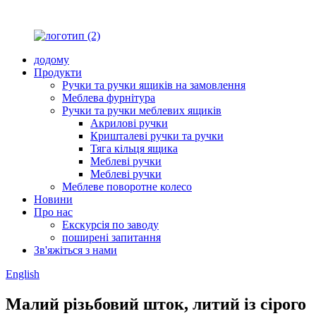
додому
Продукти
Ручки та ручки ящиків на замовлення
Меблева фурнітура
Ручки та ручки меблевих ящиків
Акрилові ручки
Кришталеві ручки та ручки
Тяга кільця ящика
Меблеві ручки
Меблеві ручки
Меблеве поворотне колесо
Новини
Про нас
Екскурсія по заводу
поширені запитання
Зв'яжіться з нами
English
Малий різьбовий шток, литий із сірого