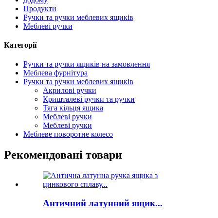
Продукти
Ручки та ручки меблевих ящиків
Меблеві ручки
Категорії
Ручки та ручки ящиків на замовлення
Меблева фурнітура
Ручки та ручки меблевих ящиків
Акрилові ручки
Кришталеві ручки та ручки
Тяга кільця ящика
Меблеві ручки
Меблеві ручки
Меблеве поворотне колесо
Рекомендовані товари
Античний латунний ящик...