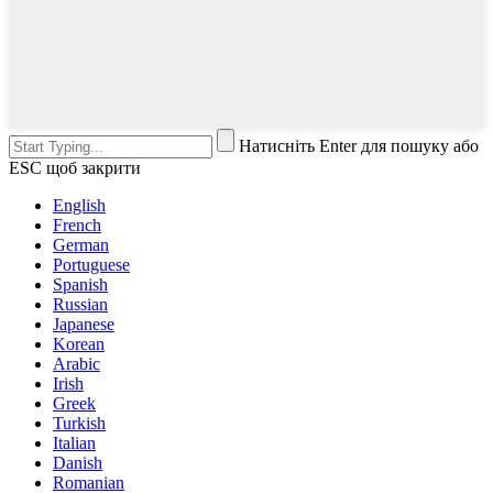
Натисніть Enter для пошуку або
ESC щоб закрити
English
French
German
Portuguese
Spanish
Russian
Japanese
Korean
Arabic
Irish
Greek
Turkish
Italian
Danish
Romanian