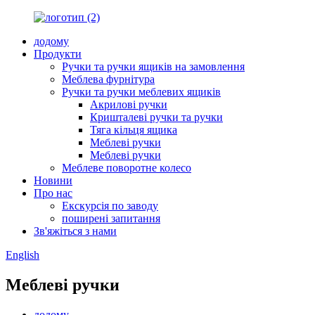
додому
Продукти
Ручки та ручки ящиків на замовлення
Меблева фурнітура
Ручки та ручки меблевих ящиків
Акрилові ручки
Кришталеві ручки та ручки
Тяга кільця ящика
Меблеві ручки
Меблеві ручки
Меблеве поворотне колесо
Новини
Про нас
Екскурсія по заводу
поширені запитання
Зв'яжіться з нами
English
Меблеві ручки
додому