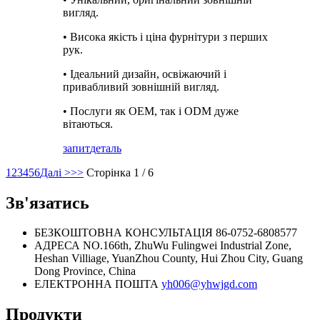
вигляд.
• Висока якість і ціна фурнітури з перших
рук.
• Ідеальний дизайн, освіжаючий і
привабливий зовнішній вигляд.
• Послуги як OEM, так і ODM дуже
вітаються.
запит
деталь
1
2
3
4
5
6
Далі >
>>
Сторінка 1 / 6
Зв'язатись
БЕЗКОШТОВНА КОНСУЛЬТАЦІЯ
86-0752-6808577
АДРЕСА
NO.166th, ZhuWu Fulingwei Industrial Zone,
Heshan Villiage, YuanZhou County, Hui Zhou City, Guang
Dong Province, China
ЕЛЕКТРОННА ПОШТА
yh006@yhwjgd.com
Продукти