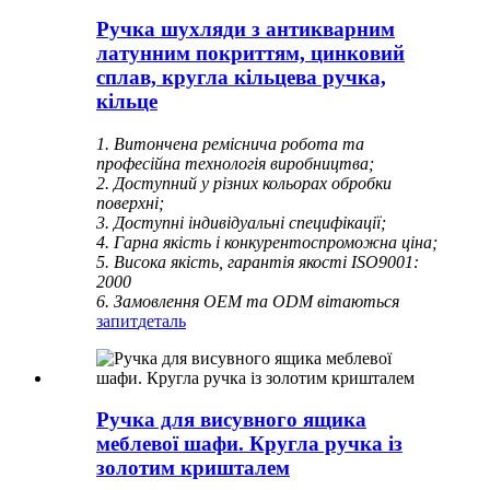
Ручка шухляди з антикварним
латунним покриттям, цинковий
сплав, кругла кільцева ручка,
кільце
1. Витончена реміснича робота та
професійна технологія виробництва;
2. Доступний у різних кольорах обробки
поверхні;
3. Доступні індивідуальні специфікації;
4. Гарна якість і конкурентоспроможна ціна;
5. Висока якість, гарантія якості ISO9001:
2000
6. Замовлення OEM та ODM вітаються
запит
деталь
Ручка для висувного ящика
меблевої шафи. Кругла ручка із
золотим кришталем