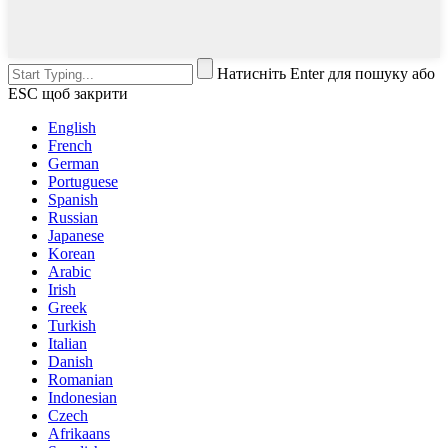
Натисніть Enter для пошуку або
ESC щоб закрити
English
French
German
Portuguese
Spanish
Russian
Japanese
Korean
Arabic
Irish
Greek
Turkish
Italian
Danish
Romanian
Indonesian
Czech
Afrikaans