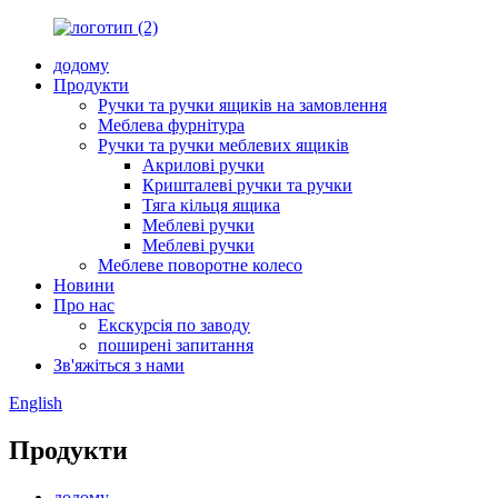
додому
Продукти
Ручки та ручки ящиків на замовлення
Меблева фурнітура
Ручки та ручки меблевих ящиків
Акрилові ручки
Кришталеві ручки та ручки
Тяга кільця ящика
Меблеві ручки
Меблеві ручки
Меблеве поворотне колесо
Новини
Про нас
Екскурсія по заводу
поширені запитання
Зв'яжіться з нами
English
Продукти
додому