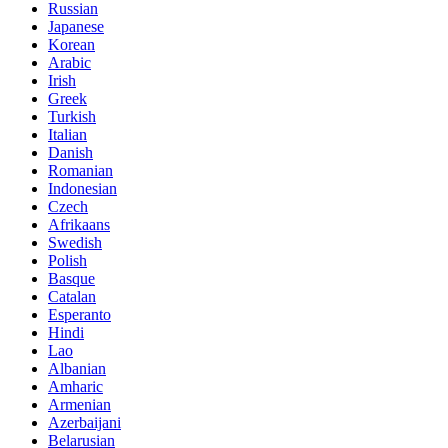
Russian
Japanese
Korean
Arabic
Irish
Greek
Turkish
Italian
Danish
Romanian
Indonesian
Czech
Afrikaans
Swedish
Polish
Basque
Catalan
Esperanto
Hindi
Lao
Albanian
Amharic
Armenian
Azerbaijani
Belarusian