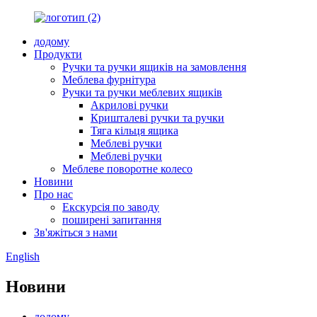
додому
Продукти
Ручки та ручки ящиків на замовлення
Меблева фурнітура
Ручки та ручки меблевих ящиків
Акрилові ручки
Кришталеві ручки та ручки
Тяга кільця ящика
Меблеві ручки
Меблеві ручки
Меблеве поворотне колесо
Новини
Про нас
Екскурсія по заводу
поширені запитання
Зв'яжіться з нами
English
Новини
додому