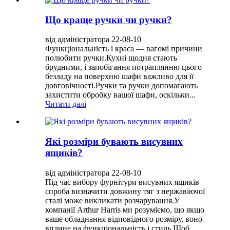
Що краще ручки чи ручки?
від адміністратора 22-08-10
Функціональність і краса — вагомі причини
полюбити ручки.Кухні щодня стають
брудними, і запобігання потраплянню цього
безладу на поверхню шафи важливо для її
довговічності.Ручки та ручки допомагають
захистити обробку вашої шафи, оскільки...
Читати далі
Які розміри бувають висувних
ящиків?
від адміністратора 22-08-10
Під час вибору фурнітури висувних ящиків
спроба визначити довжину тяг з нержавіючої
сталі може викликати розчарування.У
компанії Arthur Harris ми розуміємо, що якщо
ваше обладнання відповідного розміру, воно
вплине на функціональність і стиль.Щоб