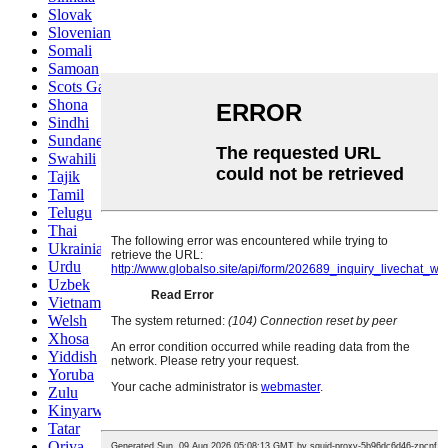
Slovak
Slovenian
Somali
Samoan
Scots Gaelic
Shona
Sindhi
Sundanese
Swahili
Tajik
Tamil
Telugu
Thai
Ukrainian
Urdu
Uzbek
Vietnamese
Welsh
Xhosa
Yiddish
Yoruba
Zulu
Kinyarwanda
Tatar
Oriya