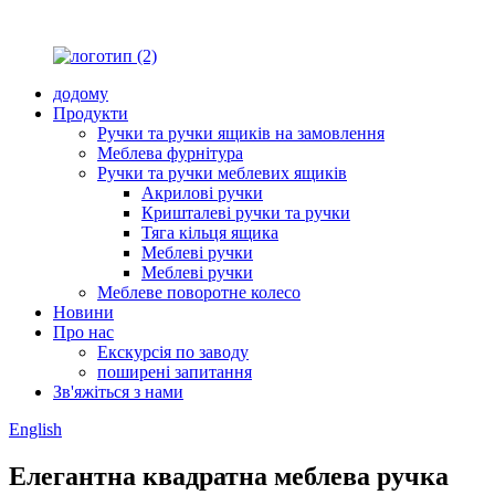
додому
Продукти
Ручки та ручки ящиків на замовлення
Меблева фурнітура
Ручки та ручки меблевих ящиків
Акрилові ручки
Кришталеві ручки та ручки
Тяга кільця ящика
Меблеві ручки
Меблеві ручки
Меблеве поворотне колесо
Новини
Про нас
Екскурсія по заводу
поширені запитання
Зв'яжіться з нами
English
Елегантна квадратна меблева ручка