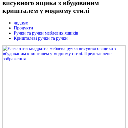
висувного ящика з вбудованим
кришталем у модному стилі
додому
Продукти
Ручки та ручки меблевих ящиків
Кришталеві ручки та ручки